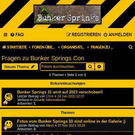
FAQ
REGISTRIEREN
ANMELDEN
STARTSEITE
FOREN-ÜBERSICHT
ORGANISATION & PLANUNG
FRAGEN ZU BUNKER SPRINGS CON
Fragen zu Bunker Springs Con
Suche
Erweiterte Suche
Neues Thema
5 Themen • Seite
1
von
1
Bekanntmachungen
Bunker Springs 11 wird auf 2023 verschoben!!
Letzter Beitrag von
Chris
«
24 Jan 2022 22:37
Verfasst in
Aktuelle Informationen
Antworten:
1
Themen
Fotos vom Bunker Springs 10 sind online in der Galerie ;)
Letzter Beitrag von
Alexx
«
07 Nov 2021 18:24
Antworten:
3