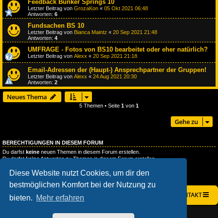
Feedback Bunker Springs 10
Letzter Beitrag von
GrozaKon
«
05 Okt 2021 06:48
Antworten:
6
Fundsachen BS 10
Letzter Beitrag von
Bianca Maintz
«
20 Sep 2021 21:48
Antworten:
4
UMFRAGE - Fotos von BS10 bearbeitet oder eher natürlich?
Letzter Beitrag von
Alexx
«
20 Sep 2021 21:18
Email-Adressen der (Haupt-) Ansprechpartner der Gruppen!
Letzter Beitrag von
Alexx
«
24 Aug 2021 20:30
Antworten:
2
Neues Thema
5 Themen • Seite
1
von
1
Gehe zu
BERECHTIGUNGEN IN DIESEM FORUM
Du darfst
keine
neuen Themen in diesem Forum erstellen.
Du darfst
keine
Antworten zu Themen in diesem Forum erstellen.
Du darfst deine Beiträge in diesem Forum
nicht
ändern.
Diese Website nutzt Cookies, um dir den
Du darfst deine Beiträge in diesem Forum
nicht
löschen.
Du darfst
keine
Dateianhänge in diesem Forum erstellen.
bestmöglichen Komfort bei der Nutzung zu
STARTSEITE
FOREN-ÜBERSICHT
KONTAKT
bieten.
Mehr erfahren
AÇIEEED! STYLE BY
IAN BRADLEY