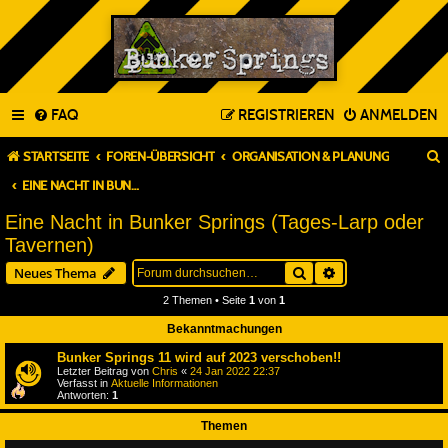
FAQ
REGISTRIEREN
ANMELDEN
STARTSEITE
FOREN-ÜBERSICHT
ORGANISATION & PLANUNG
EINE NACHT IN BUNKER SPRINGS (TAGES-LARP ODER TAVERNEN)
Eine Nacht in Bunker Springs (Tages-Larp oder
Tavernen)
Suche
Erweiterte Suche
Neues Thema
2 Themen • Seite
1
von
1
Bekanntmachungen
Bunker Springs 11 wird auf 2023 verschoben!!
Letzter Beitrag von
Chris
«
24 Jan 2022 22:37
Verfasst in
Aktuelle Informationen
Antworten:
1
Themen