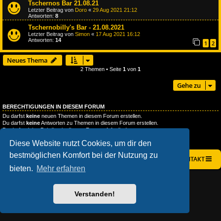
Tschernos Bar 21.08.21
Letzter Beitrag von
Doro
«
29 Aug 2021 21:12
Antworten:
8
Tschernobilly's Bar - 21.08.2021
Letzter Beitrag von
Simon
«
17 Aug 2021 16:12
Antworten:
14
1
2
Neues Thema
2 Themen • Seite
1
von
1
Gehe zu
BERECHTIGUNGEN IN DIESEM FORUM
Du darfst
keine
neuen Themen in diesem Forum erstellen.
Du darfst
keine
Antworten zu Themen in diesem Forum erstellen.
Du darfst deine Beiträge in diesem Forum
nicht
ändern.
Du darfst deine Beiträge in diesem Forum
nicht
löschen.
Diese Website nutzt Cookies, um dir den
Du darfst
keine
Dateianhänge in diesem Forum erstellen.
bestmöglichen Komfort bei der Nutzung zu
STARTSEITE
FOREN-ÜBERSICHT
KONTAKT
bieten.
Mehr erfahren
AÇIEEED! STYLE BY
IAN BRADLEY
POWERED BY
PHPBB
® FORUM SOFTWARE © PHPBB LIMITED
Verstanden!
DEUTSCHE ÜBERSETZUNG DURCH
PHPBB.DE
DATENSCHUTZ
|
NUTZUNGSBEDINGUNGEN