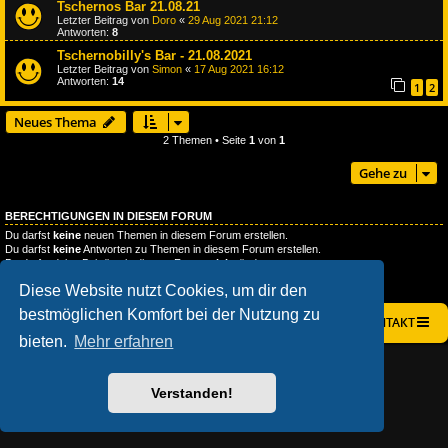
Tschernos Bar 21.08.21
Letzter Beitrag von
Doro
«
29 Aug 2021 21:12
Antworten:
8
Tschernobilly's Bar - 21.08.2021
Letzter Beitrag von
Simon
«
17 Aug 2021 16:12
Antworten:
14
1
2
Neues Thema
2 Themen • Seite
1
von
1
Gehe zu
BERECHTIGUNGEN IN DIESEM FORUM
Du darfst
keine
neuen Themen in diesem Forum erstellen.
Du darfst
keine
Antworten zu Themen in diesem Forum erstellen.
Du darfst deine Beiträge in diesem Forum
nicht
ändern.
Du darfst deine Beiträge in diesem Forum
nicht
löschen.
Diese Website nutzt Cookies, um dir den
Du darfst
keine
Dateianhänge in diesem Forum erstellen.
bestmöglichen Komfort bei der Nutzung zu
STARTSEITE
FOREN-ÜBERSICHT
KONTAKT
bieten.
Mehr erfahren
AÇIEEED! STYLE BY
IAN BRADLEY
POWERED BY
PHPBB
® FORUM SOFTWARE © PHPBB LIMITED
Verstanden!
DEUTSCHE ÜBERSETZUNG DURCH
PHPBB.DE
DATENSCHUTZ
|
NUTZUNGSBEDINGUNGEN