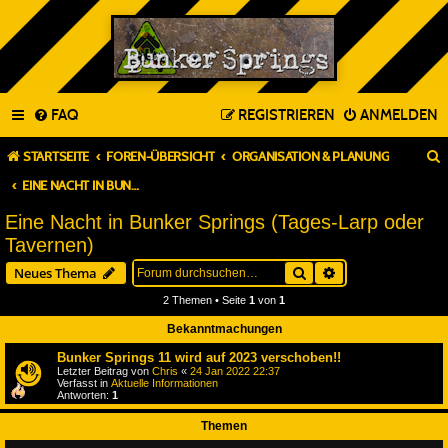
FAQ
REGISTRIEREN
ANMELDEN
STARTSEITE
FOREN-ÜBERSICHT
ORGANISATION & PLANUNG
EINE NACHT IN BUNKER SPRINGS (TAGES-LARP ODER TAVERNEN)
Eine Nacht in Bunker Springs (Tages-Larp oder
Tavernen)
Suche
Erweiterte Suche
Neues Thema
2 Themen • Seite
1
von
1
Bekanntmachungen
Bunker Springs 11 wird auf 2023 verschoben!!
Letzter Beitrag von
Chris
«
24 Jan 2022 22:37
Verfasst in
Aktuelle Informationen
Antworten:
1
Themen