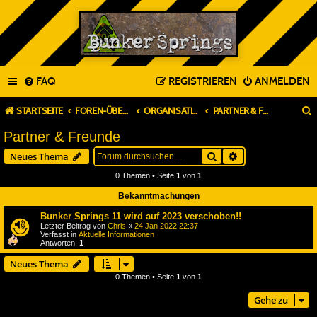
FAQ
REGISTRIEREN
ANMELDEN
STARTSEITE
FOREN-ÜBERSICHT
ORGANISATION & PLANUNG
PARTNER & FREUNDE
Partner & Freunde
Suche
Erweiterte Suche
Neues Thema
0 Themen • Seite
1
von
1
Bekanntmachungen
Bunker Springs 11 wird auf 2023 verschoben!!
Letzter Beitrag von
Chris
«
24 Jan 2022 22:37
Verfasst in
Aktuelle Informationen
Antworten:
1
Neues Thema
0 Themen • Seite
1
von
1
Gehe zu