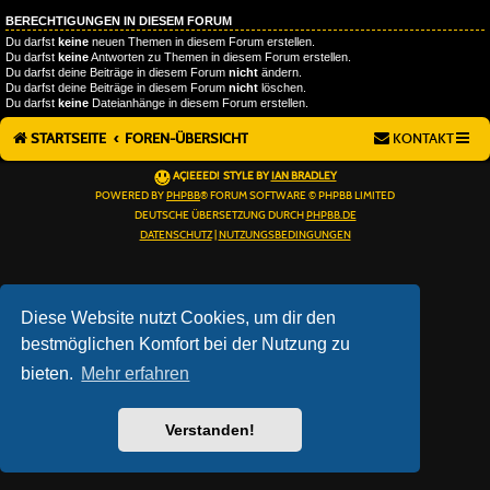
BERECHTIGUNGEN IN DIESEM FORUM
Du darfst
keine
neuen Themen in diesem Forum erstellen.
Du darfst
keine
Antworten zu Themen in diesem Forum erstellen.
Du darfst deine Beiträge in diesem Forum
nicht
ändern.
Du darfst deine Beiträge in diesem Forum
nicht
löschen.
Du darfst
keine
Dateianhänge in diesem Forum erstellen.
STARTSEITE
FOREN-ÜBERSICHT
KONTAKT
AÇIEEED! STYLE BY
IAN BRADLEY
POWERED BY
PHPBB
® FORUM SOFTWARE © PHPBB LIMITED
DEUTSCHE ÜBERSETZUNG DURCH
PHPBB.DE
DATENSCHUTZ
|
NUTZUNGSBEDINGUNGEN
Diese Website nutzt Cookies, um dir den
bestmöglichen Komfort bei der Nutzung zu
bieten.
Mehr erfahren
Verstanden!