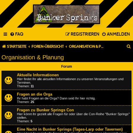
FAQ
REGISTRIEREN
ANMELDEN
STARTSEITE
FOREN-ÜBERSICHT
ORGANISATION & PLANUNG
Organisation & Planung
Forum
Aktuelle Informationen
Hier findet Ihr alle aktuellen Informationen zu unseren Veranstaltungen und
Terminen.
Themen:
11
Fragen an die Orga
Ihr habt Fragen an die Orga? Dann seid Ihr hier richtig.
Themen:
25
Fragen zu Bunker Springs Con
Hier könnt ihr gezielt alle Fragen für oder über die Con-Reihe "Bunker Springs"
stellen.
Themen:
5
Eine Nacht in Bunker Springs (Tages-Larp oder Tavernen)