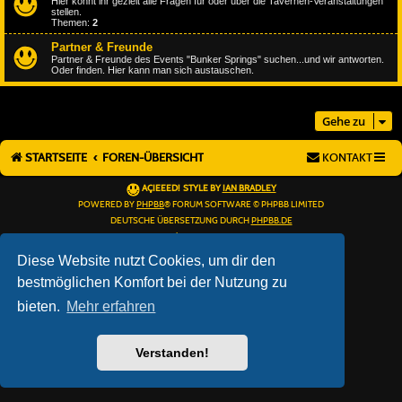
Hier könnt ihr gezielt alle Fragen für oder über die Tavernen-Veranstaltungen
stellen.
Themen:
2
Partner & Freunde
Partner & Freunde des Events "Bunker Springs" suchen...und wir antworten.
Oder finden. Hier kann man sich austauschen.
Gehe zu
STARTSEITE
FOREN-ÜBERSICHT
KONTAKT
AÇIEEED! STYLE BY
IAN BRADLEY
POWERED BY
PHPBB
® FORUM SOFTWARE © PHPBB LIMITED
DEUTSCHE ÜBERSETZUNG DURCH
PHPBB.DE
DATENSCHUTZ
|
NUTZUNGSBEDINGUNGEN
Diese Website nutzt Cookies, um dir den
bestmöglichen Komfort bei der Nutzung zu
bieten.
Mehr erfahren
Verstanden!