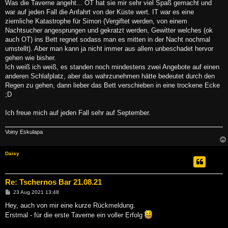
Was die Taverne angeht... OT hat sie mir sehr viel Spaß gemacht und
war auf jeden Fall die Anfahrt von der Küste wert. IT war es eine
ziemliche Katastrophe für Simon (Vergiftet werden, von einem
Nachtsucher angesprungen und gekratzt werden, Gewitter welches (ok
auch OT) ins Bett regnet sodass man es mitten in der Nacht nochmal
umstellt). Aber man kann ja nicht immer aus allem unbeschadet hervor
gehen wie bisher.
Ich weiß ich weiß, es standen noch mindestens zwei Angebote auf einen
anderen Schlafplatz, aber das wahrzunehmen hätte bedeutet durch den
Regen zu gehen, dann lieber das Bett verschieben in eine trockene Ecke
;D
Ich freue mich auf jeden Fall sehr auf September.
Voiny Eskulapa
Daisy
Re: Tschernos Bar 21.08.21
B
23 Aug 2021 13:48
e
i
Hey, auch von mir eine kurze Rückmeldung.
t
Erstmal - für die erste Taverne ein voller Erfolg
r
a