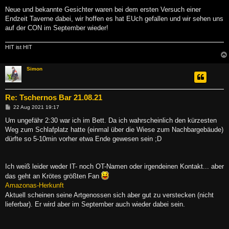
Neue und bekannte Gesichter waren bei dem ersten Versuch einer
Endzeit Taverne dabei, wir hoffen es hat EUch gefallen und wir sehen uns
auf der CON im September wieder!
HIT ist HIT
Simon
Re: Tschernos Bar 21.08.21
B
22 Aug 2021 19:17
e
i
Um ungefähr 2:30 war ich im Bett. Da ich wahrscheinlich den kürzesten
t
Weg zum Schlafplatz hatte (einmal über die Wiese zum Nachbargebäude)
r
a
dürfte so 5-10min vorher etwa Ende gewesen sein ;D
g
Ich weiß leider weder IT- noch OT-Namen oder irgendeinen Kontakt... aber
das geht an Krötes größten Fan
Amazonas-Herkunft
Aktuell scheinen seine Artgenossen sich aber gut zu verstecken (nicht
lieferbar). Er wird aber im September auch wieder dabei sein.