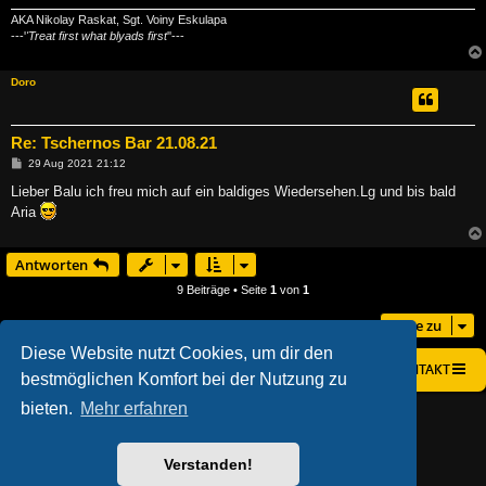
AKA Nikolay Raskat, Sgt. Voiny Eskulapa
---'
'Treat first what blyads first
''---
Doro
Re: Tschernos Bar 21.08.21
B
29 Aug 2021 21:12
e
i
Lieber Balu ich freu mich auf ein baldiges Wiedersehen.Lg und bis bald
t
Aria
r
a
g
Antworten
9 Beiträge • Seite
1
von
1
Gehe zu
Diese Website nutzt Cookies, um dir den
STARTSEITE
FOREN-ÜBERSICHT
KONTAKT
bestmöglichen Komfort bei der Nutzung zu
bieten.
Mehr erfahren
AÇIEEED! STYLE BY
IAN BRADLEY
POWERED BY
PHPBB
® FORUM SOFTWARE © PHPBB LIMITED
DEUTSCHE ÜBERSETZUNG DURCH
PHPBB.DE
Verstanden!
DATENSCHUTZ
|
NUTZUNGSBEDINGUNGEN