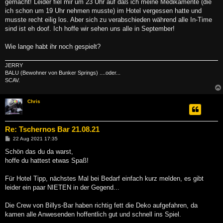
gemacht! Leider fiel mir um 23 Uhr auf daß ich meine Medikamente (die
ich schon um 19 Uhr nehmen musste) im Hotel vergessen hatte und
musste recht eilig los. Aber sich zu verabschieden während alle In-Time
sind ist eh doof. Ich hoffe wir sehen uns alle in September!
Wie lange habt ihr noch gespielt?
JERRY
BALU (Bewohner von Bunker Springs) ....oder...
SCAV.
Chris
Re: Tschernos Bar 21.08.21
B
22 Aug 2021 17:35
e
i
Schön das du da warst,
t
hoffe du hattest etwas Spaß!
r
a
g
Für Hotel Tipp, nächstes Mal bei Bedarf einfach kurz melden, es gibt
leider ein paar NIETEN in der Gegend...
Die Crew von Billys-Bar haben richtig fett die Deko aufgefahren, da
kamen alle Anwesenden hoffentlich gut und schnell ins Spiel.