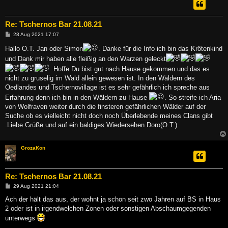
Re: Tschernos Bar 21.08.21
B
28 Aug 2021 17:07
e
i
Hallo O.T. Jan oder Simon
. Danke für die Info ich bin das Krötenkind
t
und Dank mir haben alle fleißig an den Warzen geleckt
r
a
. Hoffe Du bist gut nach Hause gekommen und das es
g
nicht zu gruselig im Wald allein gewesen ist. In den Wäldern des
Oedlandes und Tschernovillage ist es sehr gefährlich ich spreche aus
Erfahrung denn ich bin in den Wäldern zu Hause
. So streife ich Aria
von Wolfraven weiter durch die finsteren gefährlichen Wälder auf der
Suche ob es vielleicht nicht doch noch Überlebende meines Clans gibt
.Liebe Grüße und auf ein baldiges Wiedersehen Doro(O.T.)
GrozaKon
Re: Tschernos Bar 21.08.21
B
29 Aug 2021 21:04
e
i
Ach der hält das aus, der wohnt ja schon seit zwo Jahren auf BS in Haus
t
2 oder ist in irgendwelchen Zonen oder sonstigen Abschaumgegenden
r
a
unterwegs
g