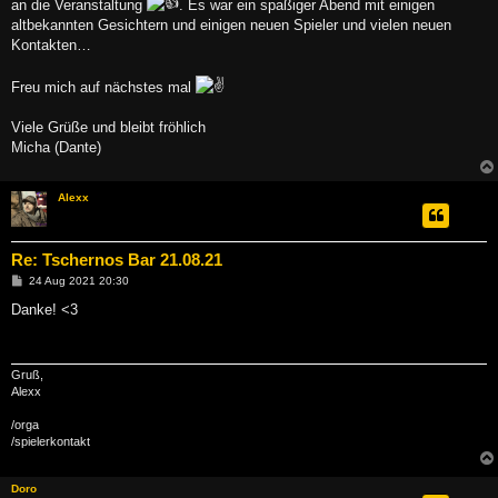
an die Veranstaltung
. Es war ein spaßiger Abend mit einigen
r
a
altbekannten Gesichtern und einigen neuen Spieler und vielen neuen
g
Kontakten…
Freu mich auf nächstes mal
Viele Grüße und bleibt fröhlich
Micha (Dante)
Alexx
Re: Tschernos Bar 21.08.21
B
24 Aug 2021 20:30
e
i
Danke! <3
t
r
a
g
Gruß,
Alexx
/orga
/spielerkontakt
Doro