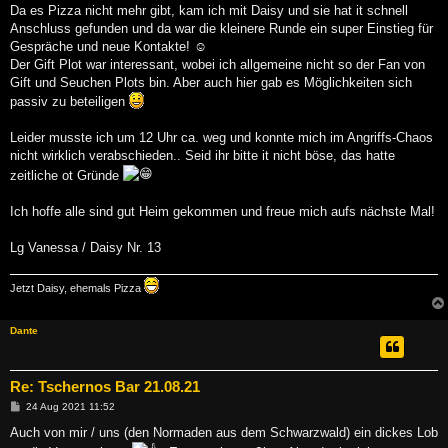
g
Da es Pizza nicht mehr gibt, kam ich mit Daisy und sie hat it schnell
Anschluss gefunden und da war die kleinere Runde ein super Einstieg für
Gespräche und neue Kontakte! ☺
Der Gift Plot war interessant, wobei ich allgemeine nicht so der Fan von
Gift und Seuchen Plots bin. Aber auch hier gab es Möglichkeiten sich
passiv zu beteiligen
Leider musste ich um 12 Uhr ca. weg und konnte mich im Angriffs-Chaos
nicht wirklich verabschieden.. Seid ihr bitte it nicht böse, das hatte
zeitliche ot Gründe
Ich hoffe alle sind gut Heim gekommen und freue mich aufs nächste Mal!
Lg Vanessa / Daisy Nr. 13
Jetzt Daisy, ehemals Pizza
Dante
Re: Tschernos Bar 21.08.21
B
24 Aug 2021 11:52
e
i
Auch von mir / uns (den Normaden aus dem Schwarzwald) ein dickes Lob
t