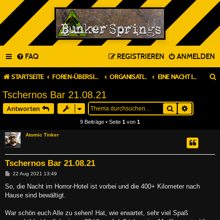
FAQ
REGISTRIEREN
ANMELDEN
STARTSEITE
FOREN-ÜBERSICHT
ORGANISATION & PLANUNG
EINE NACHT IN BUNKER SPRINGS (TAGES-LARP ODER TAVERNEN)
Tschernos Bar 21.08.21
Suche
Erweitert
Antworten
9 Beiträge • Seite
1
von
1
Atomic Tinker
Tschernos Bar 21.08.21
B
22 Aug 2021 13:49
e
i
So, die Nacht im Horror-Hotel ist vorbei und die 400+ Kilometer nach
t
Hause sind bewältigt.
r
a
g
War schön euch Alle zu sehen! Hat, wie erwartet, sehr viel Spaß