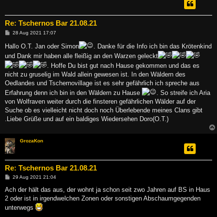
Re: Tschernos Bar 21.08.21
B
28 Aug 2021 17:07
e
i
Hallo O.T. Jan oder Simon
. Danke für die Info ich bin das Krötenkind
t
und Dank mir haben alle fleißig an den Warzen geleckt
r
a
. Hoffe Du bist gut nach Hause gekommen und das es
g
nicht zu gruselig im Wald allein gewesen ist. In den Wäldern des
Oedlandes und Tschernovillage ist es sehr gefährlich ich spreche aus
Erfahrung denn ich bin in den Wäldern zu Hause
. So streife ich Aria
von Wolfraven weiter durch die finsteren gefährlichen Wälder auf der
Suche ob es vielleicht nicht doch noch Überlebende meines Clans gibt
.Liebe Grüße und auf ein baldiges Wiedersehen Doro(O.T.)
GrozaKon
Re: Tschernos Bar 21.08.21
B
29 Aug 2021 21:04
e
i
Ach der hält das aus, der wohnt ja schon seit zwo Jahren auf BS in Haus
t
2 oder ist in irgendwelchen Zonen oder sonstigen Abschaumgegenden
r
a
unterwegs
g