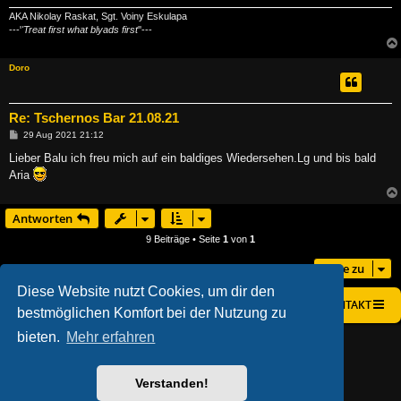
AKA Nikolay Raskat, Sgt. Voiny Eskulapa
---'
'Treat first what blyads first
''---
Doro
Re: Tschernos Bar 21.08.21
B
29 Aug 2021 21:12
e
i
Lieber Balu ich freu mich auf ein baldiges Wiedersehen.Lg und bis bald
t
Aria
r
a
g
Antworten
9 Beiträge • Seite
1
von
1
Gehe zu
Diese Website nutzt Cookies, um dir den
STARTSEITE
FOREN-ÜBERSICHT
KONTAKT
bestmöglichen Komfort bei der Nutzung zu
bieten.
Mehr erfahren
AÇIEEED! STYLE BY
IAN BRADLEY
POWERED BY
PHPBB
® FORUM SOFTWARE © PHPBB LIMITED
DEUTSCHE ÜBERSETZUNG DURCH
PHPBB.DE
Verstanden!
DATENSCHUTZ
|
NUTZUNGSBEDINGUNGEN