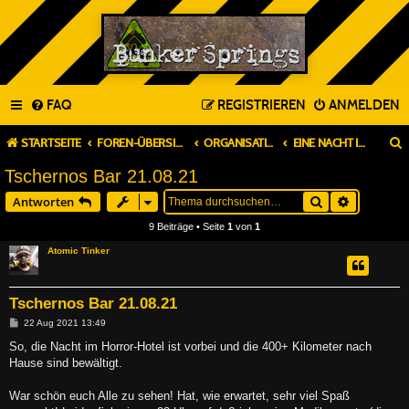
FAQ
REGISTRIEREN
ANMELDEN
STARTSEITE
FOREN-ÜBERSICHT
ORGANISATION & PLANUNG
EINE NACHT IN BUNKER SPRINGS (TAGES-LARP ODER TAVERNEN)
Tschernos Bar 21.08.21
Suche
Erweitert
Antworten
9 Beiträge • Seite
1
von
1
Atomic Tinker
Tschernos Bar 21.08.21
B
22 Aug 2021 13:49
e
i
So, die Nacht im Horror-Hotel ist vorbei und die 400+ Kilometer nach
t
Hause sind bewältigt.
r
a
g
War schön euch Alle zu sehen! Hat, wie erwartet, sehr viel Spaß