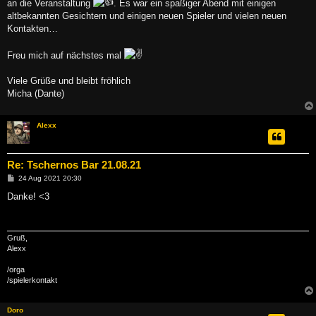
an die Veranstaltung
. Es war ein spaßiger Abend mit einigen
r
a
altbekannten Gesichtern und einigen neuen Spieler und vielen neuen
g
Kontakten…
Freu mich auf nächstes mal
Viele Grüße und bleibt fröhlich
Micha (Dante)
Alexx
Re: Tschernos Bar 21.08.21
B
24 Aug 2021 20:30
e
i
Danke! <3
t
r
a
g
Gruß,
Alexx
/orga
/spielerkontakt
Doro