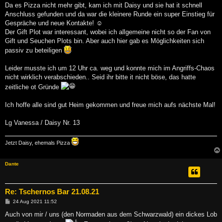
g
Da es Pizza nicht mehr gibt, kam ich mit Daisy und sie hat it schnell
Anschluss gefunden und da war die kleinere Runde ein super Einstieg für
Gespräche und neue Kontakte! ☺
Der Gift Plot war interessant, wobei ich allgemeine nicht so der Fan von
Gift und Seuchen Plots bin. Aber auch hier gab es Möglichkeiten sich
passiv zu beteiligen
Leider musste ich um 12 Uhr ca. weg und konnte mich im Angriffs-Chaos
nicht wirklich verabschieden.. Seid ihr bitte it nicht böse, das hatte
zeitliche ot Gründe
Ich hoffe alle sind gut Heim gekommen und freue mich aufs nächste Mal!
Lg Vanessa / Daisy Nr. 13
Jetzt Daisy, ehemals Pizza
Dante
Re: Tschernos Bar 21.08.21
B
24 Aug 2021 11:52
e
i
Auch von mir / uns (den Normaden aus dem Schwarzwald) ein dickes Lob
t