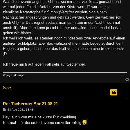
Was die Taverne angeht... OT hat sie mir sehr viel Spaß gemacht und
war auf jeden Fall die Anfahrt von der Küste wert. IT war es eine
ziemliche Katastrophe für Simon (Vergiftet werden, von einem
Nachtsucher angesprungen und gekratzt werden, Gewitter welches (ok
auch OT) ins Bett regnet sodass man es mitten in der Nacht nochmal
umstellt). Aber man kann ja nicht immer aus allem unbeschadet hervor
gehen wie bisher.
Ich weiß ich weiß, es standen noch mindestens zwei Angebote auf einen
anderen Schlafplatz, aber das wahrzunehmen hätte bedeutet durch den
Regen zu gehen, dann lieber das Bett verschieben in eine trockene Ecke
;D
Ich freue mich auf jeden Fall sehr auf September.
Voiny Eskulapa
Daisy
Re: Tschernos Bar 21.08.21
B
23 Aug 2021 13:48
e
i
Hey, auch von mir eine kurze Rückmeldung.
t
Erstmal - für die erste Taverne ein voller Erfolg
r
a