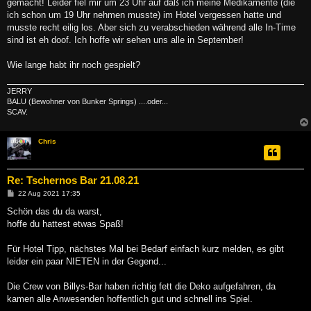
gemacht! Leider fiel mir um 23 Uhr auf daß ich meine Medikamente (die
ich schon um 19 Uhr nehmen musste) im Hotel vergessen hatte und
musste recht eilig los. Aber sich zu verabschieden während alle In-Time
sind ist eh doof. Ich hoffe wir sehen uns alle in September!
Wie lange habt ihr noch gespielt?
JERRY
BALU (Bewohner von Bunker Springs) ....oder...
SCAV.
Chris
Re: Tschernos Bar 21.08.21
B
22 Aug 2021 17:35
e
i
Schön das du da warst,
t
hoffe du hattest etwas Spaß!
r
a
g
Für Hotel Tipp, nächstes Mal bei Bedarf einfach kurz melden, es gibt
leider ein paar NIETEN in der Gegend...
Die Crew von Billys-Bar haben richtig fett die Deko aufgefahren, da
kamen alle Anwesenden hoffentlich gut und schnell ins Spiel.