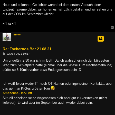
Neue und bekannte Gesichter waren bei dem ersten Versuch einer
Endzeit Taverne dabei, wir hoffen es hat EUch gefallen und wir sehen uns
auf der CON im September wieder!
HIT ist HIT
Simon
Re: Tschernos Bar 21.08.21
B
22 Aug 2021 19:17
e
i
Um ungefähr 2:30 war ich im Bett. Da ich wahrscheinlich den kürzesten
t
Weg zum Schlafplatz hatte (einmal über die Wiese zum Nachbargebäude)
r
a
dürfte so 5-10min vorher etwa Ende gewesen sein ;D
g
Ich weiß leider weder IT- noch OT-Namen oder irgendeinen Kontakt... aber
das geht an Krötes größten Fan
Amazonas-Herkunft
Aktuell scheinen seine Artgenossen sich aber gut zu verstecken (nicht
lieferbar). Er wird aber im September auch wieder dabei sein.