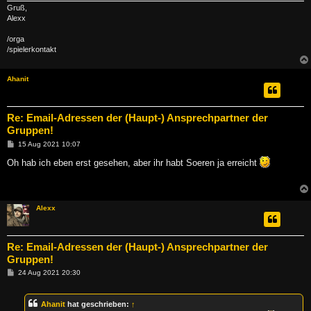
Gruß,
Alexx
/orga
/spielerkontakt
Ahanit
Re: Email-Adressen der (Haupt-) Ansprechpartner der
Gruppen!
B
15 Aug 2021 10:07
e
i
Oh hab ich eben erst gesehen, aber ihr habt Soeren ja erreicht
t
r
a
g
Alexx
Re: Email-Adressen der (Haupt-) Ansprechpartner der
Gruppen!
B
24 Aug 2021 20:30
e
i
t
Ahanit
hat geschrieben:
↑
r