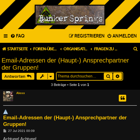
FAQ
REGISTRIEREN
ANMELDEN
STARTSEITE
FOREN-ÜBERSICHT
ORGANISATION & PLANUNG
FRAGEN ZU BUNKER SPRINGS CON
Email-Adressen der (Haupt-) Ansprechpartner
der Gruppen!
Suche
Erweitert
Antworten
3 Beiträge • Seite
1
von
1
Alexx
Email-Adressen der (Haupt-) Ansprechpartner der
Gruppen!
B
27 Jul 2021 00:09
e
i
Achtung! Achtung!