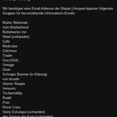
t
r
a
Wir benötigen eine Email-Adresse der (Haupt-) Ansprechpartner folgender
g
Gruppen für bevorstehende Informations-Emails.
Muttis Werkstatt
Irish Brotherhood
Bottelnecks Inn
Hotel (vorhanden)
Café
Medcorps
Colchose
Trader
GucciGirls
Vintage
Diner
Schnaps Brenner (in Klärung)
von Asseln
Atomic Reaper
Ironsons
Tschernobilly
Rudel
Post
Rover Crew
Voiny Eskulapa (vorhanden)
des Stamm der Kowi (vorhanden)