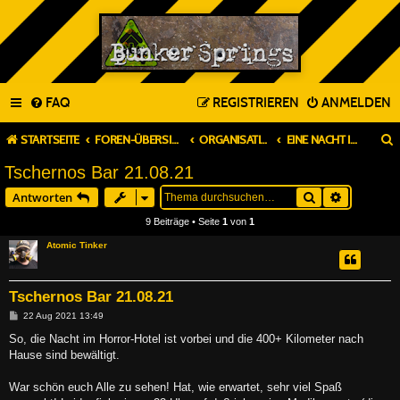
FAQ
REGISTRIEREN
ANMELDEN
STARTSEITE
FOREN-ÜBERSICHT
ORGANISATION & PLANUNG
EINE NACHT IN BUNKER SPRINGS (TAGES-LARP ODER TAVERNEN)
Tschernos Bar 21.08.21
Suche
Erweitert
Antworten
9 Beiträge • Seite
1
von
1
Atomic Tinker
Tschernos Bar 21.08.21
B
22 Aug 2021 13:49
e
i
So, die Nacht im Horror-Hotel ist vorbei und die 400+ Kilometer nach
t
Hause sind bewältigt.
r
a
g
War schön euch Alle zu sehen! Hat, wie erwartet, sehr viel Spaß