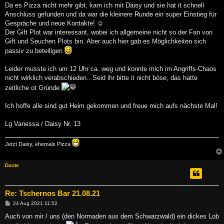
g
Da es Pizza nicht mehr gibt, kam ich mit Daisy und sie hat it schnell
Anschluss gefunden und da war die kleinere Runde ein super Einstieg für
Gespräche und neue Kontakte! ☺
Der Gift Plot war interessant, wobei ich allgemeine nicht so der Fan von
Gift und Seuchen Plots bin. Aber auch hier gab es Möglichkeiten sich
passiv zu beteiligen
Leider musste ich um 12 Uhr ca. weg und konnte mich im Angriffs-Chaos
nicht wirklich verabschieden.. Seid ihr bitte it nicht böse, das hatte
zeitliche ot Gründe
Ich hoffe alle sind gut Heim gekommen und freue mich aufs nächste Mal!
Lg Vanessa / Daisy Nr. 13
Jetzt Daisy, ehemals Pizza
Dante
Re: Tschernos Bar 21.08.21
B
24 Aug 2021 11:52
e
i
Auch von mir / uns (den Normaden aus dem Schwarzwald) ein dickes Lob
t