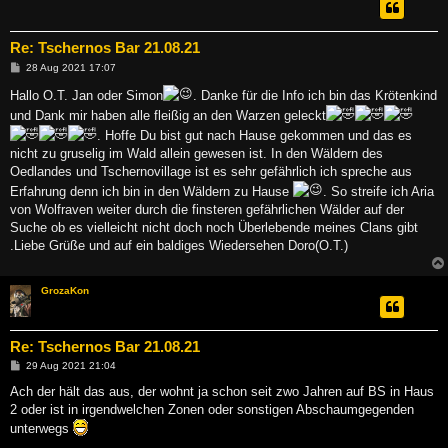
Re: Tschernos Bar 21.08.21
B
28 Aug 2021 17:07
e
i
Hallo O.T. Jan oder Simon
. Danke für die Info ich bin das Krötenkind
t
und Dank mir haben alle fleißig an den Warzen geleckt
r
a
. Hoffe Du bist gut nach Hause gekommen und das es
g
nicht zu gruselig im Wald allein gewesen ist. In den Wäldern des
Oedlandes und Tschernovillage ist es sehr gefährlich ich spreche aus
Erfahrung denn ich bin in den Wäldern zu Hause
. So streife ich Aria
von Wolfraven weiter durch die finsteren gefährlichen Wälder auf der
Suche ob es vielleicht nicht doch noch Überlebende meines Clans gibt
.Liebe Grüße und auf ein baldiges Wiedersehen Doro(O.T.)
GrozaKon
Re: Tschernos Bar 21.08.21
B
29 Aug 2021 21:04
e
i
Ach der hält das aus, der wohnt ja schon seit zwo Jahren auf BS in Haus
t
2 oder ist in irgendwelchen Zonen oder sonstigen Abschaumgegenden
r
a
unterwegs
g