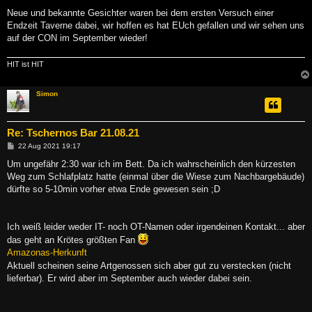
Neue und bekannte Gesichter waren bei dem ersten Versuch einer
Endzeit Taverne dabei, wir hoffen es hat EUch gefallen und wir sehen uns
auf der CON im September wieder!
HIT ist HIT
Simon
Re: Tschernos Bar 21.08.21
B
22 Aug 2021 19:17
e
i
Um ungefähr 2:30 war ich im Bett. Da ich wahrscheinlich den kürzesten
t
Weg zum Schlafplatz hatte (einmal über die Wiese zum Nachbargebäude)
r
a
dürfte so 5-10min vorher etwa Ende gewesen sein ;D
g
Ich weiß leider weder IT- noch OT-Namen oder irgendeinen Kontakt... aber
das geht an Krötes größten Fan
Amazonas-Herkunft
Aktuell scheinen seine Artgenossen sich aber gut zu verstecken (nicht
lieferbar). Er wird aber im September auch wieder dabei sein.