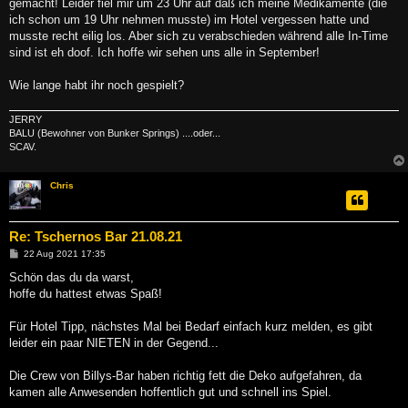
gemacht! Leider fiel mir um 23 Uhr auf daß ich meine Medikamente (die
ich schon um 19 Uhr nehmen musste) im Hotel vergessen hatte und
musste recht eilig los. Aber sich zu verabschieden während alle In-Time
sind ist eh doof. Ich hoffe wir sehen uns alle in September!
Wie lange habt ihr noch gespielt?
JERRY
BALU (Bewohner von Bunker Springs) ....oder...
SCAV.
Chris
Re: Tschernos Bar 21.08.21
B
22 Aug 2021 17:35
e
i
Schön das du da warst,
t
hoffe du hattest etwas Spaß!
r
a
g
Für Hotel Tipp, nächstes Mal bei Bedarf einfach kurz melden, es gibt
leider ein paar NIETEN in der Gegend...
Die Crew von Billys-Bar haben richtig fett die Deko aufgefahren, da
kamen alle Anwesenden hoffentlich gut und schnell ins Spiel.