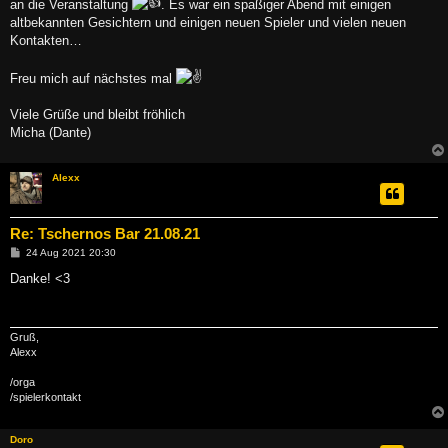
an die Veranstaltung
. Es war ein spaßiger Abend mit einigen
r
a
altbekannten Gesichtern und einigen neuen Spieler und vielen neuen
g
Kontakten…
Freu mich auf nächstes mal
Viele Grüße und bleibt fröhlich
Micha (Dante)
Alexx
Re: Tschernos Bar 21.08.21
B
24 Aug 2021 20:30
e
i
Danke! <3
t
r
a
g
Gruß,
Alexx
/orga
/spielerkontakt
Doro