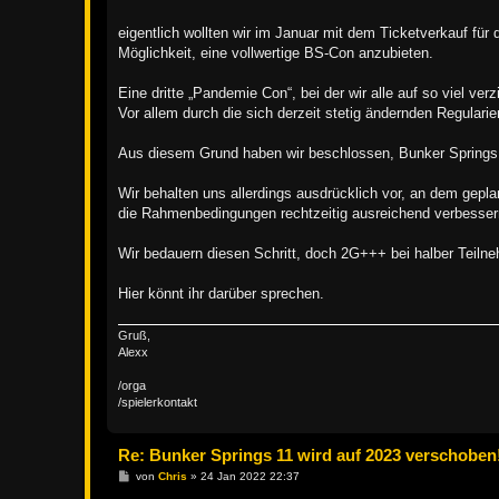
t
r
a
eigentlich wollten wir im Januar mit dem Ticketverkauf für
g
Möglichkeit, eine vollwertige BS-Con anzubieten.
Eine dritte „Pandemie Con“, bei der wir alle auf so viel ver
Vor allem durch die sich derzeit stetig ändernden Regularie
Aus diesem Grund haben wir beschlossen, Bunker Springs 1
Wir behalten uns allerdings ausdrücklich vor, an dem gepla
die Rahmenbedingungen rechtzeitig ausreichend verbesser
Wir bedauern diesen Schritt, doch 2G+++ bei halber Teil
Hier könnt ihr darüber sprechen.
Gruß,
Alexx
/orga
/spielerkontakt
Re: Bunker Springs 11 wird auf 2023 verschoben
B
von
Chris
»
24 Jan 2022 22:37
e