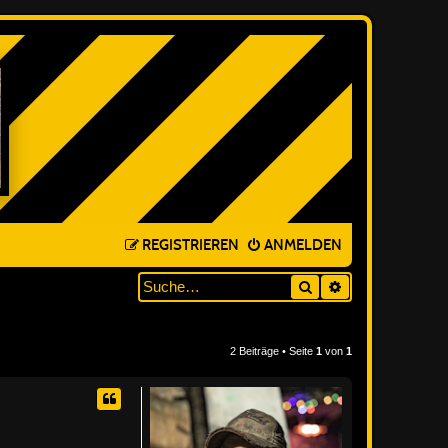
REGISTRIEREN
ANMELDEN
Suche
ERWEITERTE SUC
2 Beiträge • Seite
1
von
1