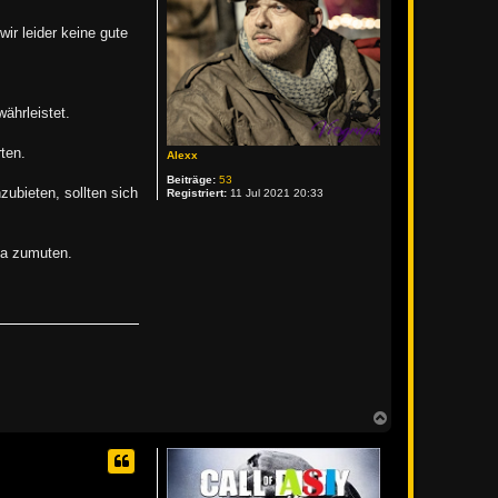
ir leider keine gute
ährleistet.
ten.
Alexx
Beiträge:
53
zubieten, sollten sich
Registriert:
11 Jul 2021 20:33
ga zumuten.
N
a
c
h
o
b