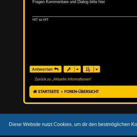
i
Fragen Kommentare und Dialog bitte hier
t
r
a
g
HIT ist HIT
Antworten
Zurück zu „Aktuelle Informationen“
STARTSEITE
FOREN-ÜBERSICHT
Diese Website nutzt Cookies, um dir den bestmöglichen Ko