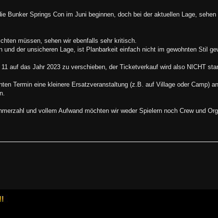
 die Bunker Springs Con im Juni beginnen, doch bei der aktuellen Lage, sehen w
zichten müssen, sehen wir ebenfalls sehr kritisch.
n und der unsicheren Lage, ist Planbarkeit einfach nicht im gewohnten Stil gew
1 auf das Jahr 2023 zu verschieben, der Ticketverkauf wird also NICHT star
nten Termin eine kleinere Ersatzveranstaltung (z.B. auf Village oder Camp) an
n.
nehmerzahl und vollem Aufwand möchten wir weder Spielern noch Crew und Or
!!