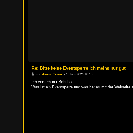
t
r
a
g
Re: Bitte keine Eventsperre ich meins nur gut
B
von
Atomic Tinker
»
13 Nov 2023 18:13
e
i
Ich versteh nur Bahnhof.
t
Was ist ein Eventsperre und was hat es mit der Webseite 
r
a
g