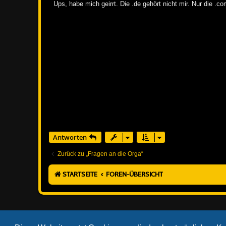
i
Ups, habe mich geirrt. Die .de gehört nicht mir. Nur die .co
t
r
a
g
Antworten
Zurück zu „Fragen an die Orga“
STARTSEITE
FOREN-ÜBERSICHT