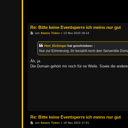
Re: Bitte keine Eventsperre ich meins nur gut
B
von
Atomic Tinker
»
13 Nov 2023 18:14
e
i
t
Herr_Eichinger
hat geschrieben:
↑
r
a
Nur zur Erinnerung, ihr bezahlt noch den Server/die Dom
g
Äh, ja.
Die Domain gehört mir noch für ne Weile. Sowie die andere
Re: Bitte keine Eventsperre ich meins nur gut
B
von
Atomic Tinker
»
16 Nov 2023 17:01
e