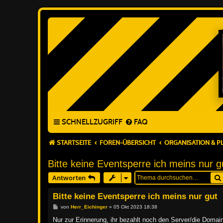
SCHNELLZUGRIFF
FAQ
STARTSEITE
FOREN-ÜBERSICHT
ORGANISATION & 
Bitte keine Eventsperre ich meins nur g
Antworten
Bitte keine Eventsperre ich meins nur gut
B
von
Herr_Eichinger
»
05 Okt 2023 18:38
e
i
Nur zur Erinnerung, ihr bezahlt noch den Server/die Domai