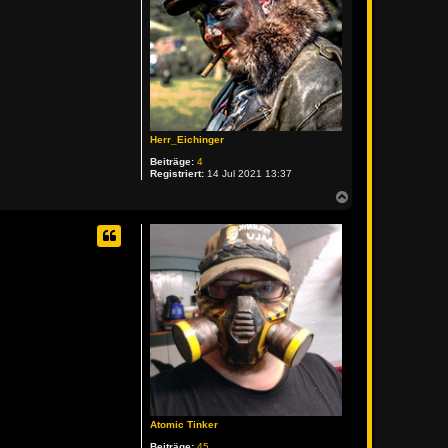
Herr_Eichinger
Beiträge:
4
Registriert:
14 Jul 2021 13:37
N
a
c
h
o
b
e
n
Atomic Tinker
Beiträge:
45