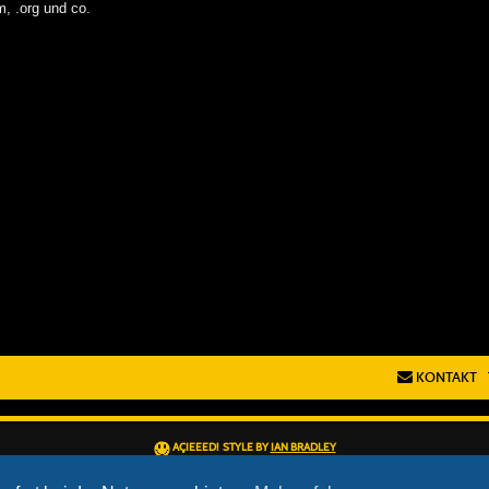
m, .org und co.
KONTAKT
AÇIEEED! STYLE BY
IAN BRADLEY
POWERED BY
PHPBB
® FORUM SOFTWARE © PHPBB LIMITED
DEUTSCHE ÜBERSETZUNG DURCH
PHPBB.DE