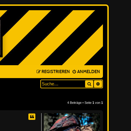
REGISTRIEREN
ANMELDEN
Suche
ERWEITERTE SUC
4 Beiträge • Seite
1
von
1