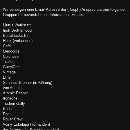
t
r
a
Wir benötigen eine Email-Adresse der (Haupt-) Ansprechpartner folgender
g
Gruppen für bevorstehende Informations-Emails.
Muttis Werkstatt
Irish Brotherhood
Bottelnecks Inn
Hotel (vorhanden)
Café
Medcorps
Colchose
Trader
GucciGirls
Vintage
Diner
Schnaps Brenner (in Klärung)
von Asseln
Atomic Reaper
Ironsons
Tschernobilly
Rudel
Post
Rover Crew
Voiny Eskulapa (vorhanden)
des Stamm der Kowi (vorhanden)