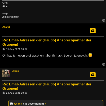
Gruß,
Alexx
/orga
/spielerkontakt
Ahanit
Re: Email-Adressen der (Haupt-) Ansprechpartner der
Gruppen!
B
15 Aug 2021 10:07
e
i
Oh hab ich eben erst gesehen, aber ihr habt Soeren ja erreicht
t
r
a
g
Alexx
Re: Email-Adressen der (Haupt-) Ansprechpartner der
Gruppen!
B
24 Aug 2021 20:30
e
i
t
Ahanit
hat geschrieben:
↑
r