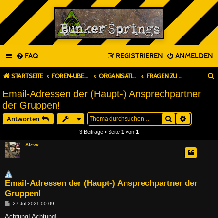
FAQ
REGISTRIEREN
ANMELDEN
STARTSEITE
FOREN-ÜBERSICHT
ORGANISATION & PLANUNG
FRAGEN ZU BUNKER SPRINGS CON
Email-Adressen der (Haupt-) Ansprechpartner
der Gruppen!
Suche
Erweitert
Antworten
3 Beiträge • Seite
1
von
1
Alexx
Email-Adressen der (Haupt-) Ansprechpartner der
Gruppen!
B
27 Jul 2021 00:09
e
i
Achtung! Achtung!