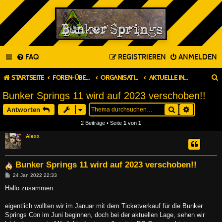
FAQ
REGISTRIEREN
ANMELDEN
STARTSEITE
FOREN-ÜBERSICHT
ORGANISATION & PLANUNG
AKTUELLE INFORMATIONEN
Bunker Springs 11 wird auf 2023 verschoben!!
Suche
Erweitert
Antworten
2 Beiträge • Seite
1
von
1
Alexx
Bunker Springs 11 wird auf 2023 verschoben!!
B
24 Jan 2022 22:33
e
i
Hallo zusammen...
t
r
a
eigentlich wollten wir im Januar mit dem Ticketverkauf für die Bunker
g
Springs Con im Juni beginnen, doch bei der aktuellen Lage, sehen wir