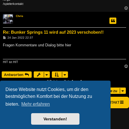
/spielerkontakt
Chris
Re: Bunker Springs 11 wird auf 2023 verschoben!!
B
24 Jan 2022 22:37
e
i
Fragen Kommentare und Dialog bitte hier
t
r
a
g
HIT ist HIT
Antworten
2 Beiträge • Seite
1
von
1
Diese Website nutzt Cookies, um dir den
Gehe zu
bestmöglichen Komfort bei der Nutzung zu
STARTSEITE
FOREN-ÜBERSICHT
KONTAKT
bieten.
Mehr erfahren
AÇIEEED! STYLE BY
IAN BRADLEY
POWERED BY
PHPBB
® FORUM SOFTWARE © PHPBB LIMITED
Verstanden!
DEUTSCHE ÜBERSETZUNG DURCH
PHPBB.DE
DATENSCHUTZ
|
NUTZUNGSBEDINGUNGEN