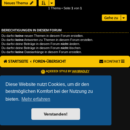
Neues Thema
1 Thema • Seite
1
von
1
Gehe zu
BERECHTIGUNGEN IN DIESEM FORUM
Du darfst
keine
neuen Themen in diesem Forum erstellen.
Du darfst
keine
Antworten zu Themen in diesem Forum erstellen.
Du darfst deine Beiträge in diesem Forum
nicht
ändern.
Du darfst deine Beiträge in diesem Forum
nicht
löschen.
Du darfst
keine
Dateianhänge in diesem Forum erstellen.
STARTSEITE
FOREN-ÜBERSICHT
KONTAKT
AÇIEEED! STYLE BY
IAN BRADLEY
POWERED BY
PHPBB
® FORUM SOFTWARE © PHPBB LIMITED
DEUTSCHE ÜBERSETZUNG DURCH
PHPBB.DE
Diese Website nutzt Cookies, um dir den
DATENSCHUTZ
|
NUTZUNGSBEDINGUNGEN
bestmöglichen Komfort bei der Nutzung zu
bieten.
Mehr erfahren
Verstanden!