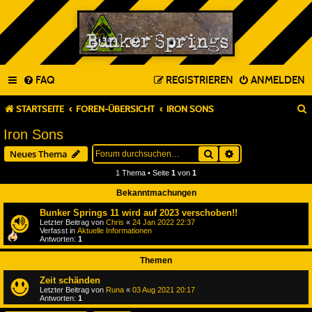
FAQ
REGISTRIEREN
ANMELDEN
STARTSEITE
FOREN-ÜBERSICHT
IRON SONS
Iron Sons
Suche
Erweiterte Suche
Neues Thema
1 Thema • Seite
1
von
1
Bekanntmachungen
Bunker Springs 11 wird auf 2023 verschoben!!
Letzter Beitrag von
Chris
«
24 Jan 2022 22:37
Verfasst in
Aktuelle Informationen
Antworten:
1
Themen
Zeit schänden
Letzter Beitrag von
Runa
«
03 Aug 2021 20:17
Antworten:
1